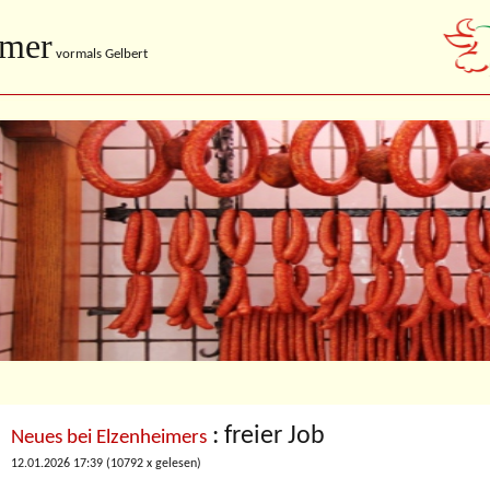
imer
vormals Gelbert
: freier Job
Neues bei Elzenheimers
12.01.2026 17:39
(
10792 x gelesen
)