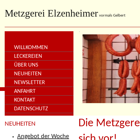
Metzgerei Elzenheimer
vormals Gelbert
WILLKOMMEN
LECKEREIEN
ÜBER UNS
NEUHEITEN
NEWSLETTER
ANFAHRT
KONTAKT
DATENSCHUTZ
Die Metzgerei
NEUHEITEN
Angebot der Woche
sich vor!