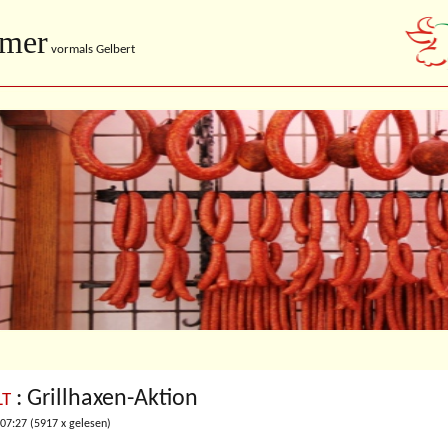
imer
vormals Gelbert
: Grillhaxen-Aktion
LT
 07:27
(
5917 x gelesen
)