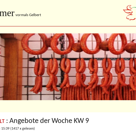
imer
vormals Gelbert
: Angebote der Woche KW 9
LT
 15:39
(
1417 x gelesen
)