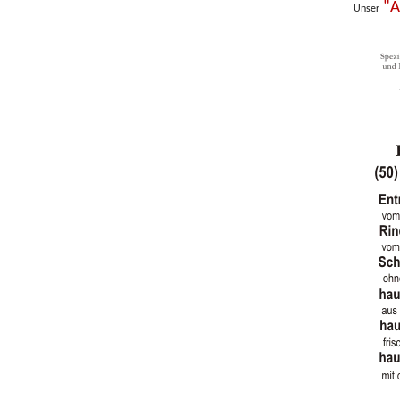
"A
Unser