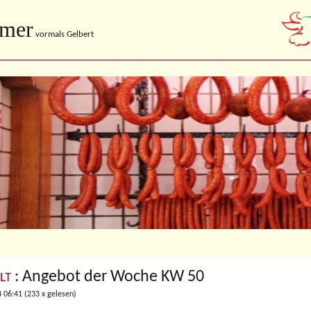
imer
vormals Gelbert
: Angebot der Woche KW 50
LT
4 06:41
(
233 x gelesen
)