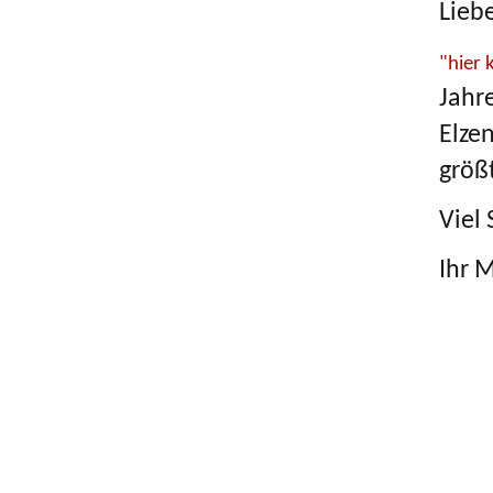
Lieb
"hier 
Jahr
Elze
größ
Viel
Ihr 