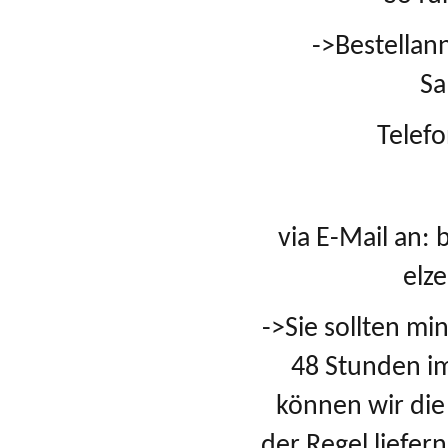
->Bestellan
Sa
Telef
via E-Mail an:
elz
->Sie sollten m
48 Stunden im
können wir die
der Regel liefer