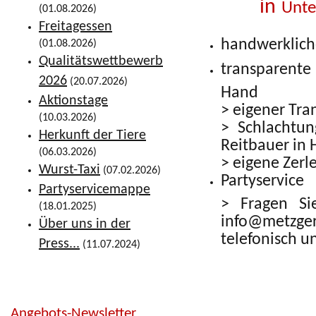
in
Unte
(01.08.2026)
Freitagessen
handwerklic
(01.08.2026)
Qualitätswettbewerb
transparent
2026
(20.07.2026)
Hand
Aktionstage
> eigener Tra
(10.03.2026)
> Schlachtun
Herkunft der Tiere
Reitbauer in
(06.03.2026)
> eigene Zerl
Wurst-Taxi
(07.02.2026)
Partyservice
Partyservicemappe
> Fragen Si
(18.01.2025)
info@metzge
Über uns in der
telefonisch u
Press...
(11.07.2024)
Angebots-Newsletter